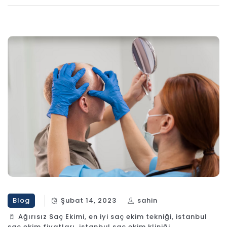
Blog
Şubat 14, 2023
sahin
Ağırısız Saç Ekimi
,
en iyi saç ekim tekniği
,
istanbul
saç ekim fiyatları
,
istanbul saç ekim kliniği
,