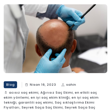
Blog
Nisan 16, 2023
sahin
acısız saç ekimi
,
Ağırısız Saç Ekimi
,
en etkili saç
ekim yöntemi
,
en iyi saç ekim kliniği
,
en iyi saç ekim
tekniği
,
garantili saç ekimi
,
Saç sıklaştırma Ekimi
Fiyatları
,
Seyrek Saça Saç Ekimi
,
Seyrek Saça Saç