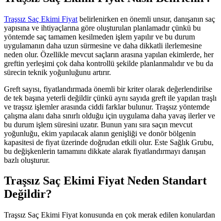
Traşsız Saç Ekimi Fiyat
belirlenirken en önemli unsur, danışanın saç
yapısına ve ihtiyaçlarına göre oluşturulan planlamadır çünkü bu
yöntemde saç tamamen kesilmeden işlem yapılır ve bu durum
uygulamanın daha uzun sürmesine ve daha dikkatli ilerlemesine
neden olur. Özellikle mevcut saçların arasına yapılan ekimlerde, her
greftin yerleşimi çok daha kontrollü şekilde planlanmalıdır ve bu da
sürecin teknik yoğunluğunu artırır.
Greft sayısı, fiyatlandırmada önemli bir kriter olarak değerlendirilse
de tek başına yeterli değildir çünkü aynı sayıda greft ile yapılan traşlı
ve traşsız işlemler arasında ciddi farklar bulunur. Traşsız yöntemde
çalışma alanı daha sınırlı olduğu için uygulama daha yavaş ilerler ve
bu durum işlem süresini uzatır. Bunun yanı sıra saçın mevcut
yoğunluğu, ekim yapılacak alanın genişliği ve donör bölgenin
kapasitesi de fiyat üzerinde doğrudan etkili olur. Este Sağlık Grubu,
bu değişkenlerin tamamını dikkate alarak fiyatlandırmayı danışan
bazlı oluşturur.
Traşsız Saç Ekimi Fiyat Neden Standart
Değildir?
Traşsız Saç Ekimi Fiyat konusunda en çok merak edilen konulardan