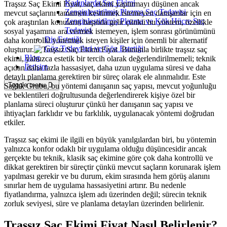
Kadınlarda Saç Ekimi
Traşsız Saç Ekimi Fiyat, saç ekimi yaptırmayı düşünen ancak
Zenginleştirilmiş Plazma Saç Tedavisi
mevcut saçlarını tamamen kestirmek istemeyen danışanlar için en
Zenginleştirilmiş Plazma ve Kök Hücre Saç
çok araştırılan konuların başında gelir çünkü bu yöntem, özellikle
Tedavisi
sosyal yaşamına ara vermek istemeyen, işlem sonrası görünümünü
Diş Estetiği
daha kontrollü yönetmek isteyen kişiler için önemli bir alternatif
Göz Tedavileri ve Göz Estetiği
oluşturur.
Bununla birlikte traşsız saç
Blog
ekimi, yalnızca estetik bir tercih olarak değerlendirilmemeli; teknik
İletişim
açıdan daha fazla hassasiyet, daha uzun uygulama süresi ve daha
detaylı planlama gerektiren bir süreç olarak ele alınmalıdır. Este
Toggle menu
Sağlık Grubu, bu yöntemi danışanın saç yapısı, mevcut yoğunluğu
ve beklentileri doğrultusunda değerlendirerek kişiye özel bir
planlama süreci oluşturur çünkü her danışanın saç yapısı ve
ihtiyaçları farklıdır ve bu farklılık, uygulanacak yöntemi doğrudan
etkiler.
Traşsız saç ekimi ile ilgili en büyük yanılgılardan biri, bu yöntemin
yalnızca konfor odaklı bir uygulama olduğu düşüncesidir ancak
gerçekte bu teknik, klasik saç ekimine göre çok daha kontrollü ve
dikkat gerektiren bir süreçtir çünkü mevcut saçların korunarak işlem
yapılması gerekir ve bu durum, ekim sırasında hem görüş alanını
sınırlar hem de uygulama hassasiyetini artırır. Bu nedenle
fiyatlandırma, yalnızca işlem adı üzerinden değil; sürecin teknik
zorluk seviyesi, süre ve planlama detayları üzerinden belirlenir.
Traşsız Saç Ekimi Fiyat Nasıl Belirlenir?