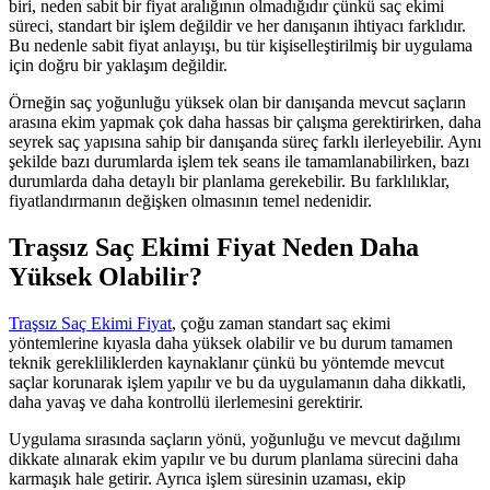
biri, neden sabit bir fiyat aralığının olmadığıdır çünkü saç ekimi
süreci, standart bir işlem değildir ve her danışanın ihtiyacı farklıdır.
Bu nedenle sabit fiyat anlayışı, bu tür kişiselleştirilmiş bir uygulama
için doğru bir yaklaşım değildir.
Örneğin saç yoğunluğu yüksek olan bir danışanda mevcut saçların
arasına ekim yapmak çok daha hassas bir çalışma gerektirirken, daha
seyrek saç yapısına sahip bir danışanda süreç farklı ilerleyebilir. Aynı
şekilde bazı durumlarda işlem tek seans ile tamamlanabilirken, bazı
durumlarda daha detaylı bir planlama gerekebilir. Bu farklılıklar,
fiyatlandırmanın değişken olmasının temel nedenidir.
Traşsız Saç Ekimi Fiyat Neden Daha
Yüksek Olabilir?
Traşsız Saç Ekimi Fiyat
, çoğu zaman standart saç ekimi
yöntemlerine kıyasla daha yüksek olabilir ve bu durum tamamen
teknik gerekliliklerden kaynaklanır çünkü bu yöntemde mevcut
saçlar korunarak işlem yapılır ve bu da uygulamanın daha dikkatli,
daha yavaş ve daha kontrollü ilerlemesini gerektirir.
Uygulama sırasında saçların yönü, yoğunluğu ve mevcut dağılımı
dikkate alınarak ekim yapılır ve bu durum planlama sürecini daha
karmaşık hale getirir. Ayrıca işlem süresinin uzaması, ekip