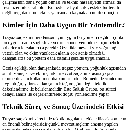
çalışmasının daha yoğun olması ve teknik hassasiyetin artması da
fiyat üzerinde etkili olur. Bu nedenle fiyat farkı, estetik bir tercih
değil; uygulamanın teknik yapısından kaynaklanan bir sonuçtur.
Kimler İçin Daha Uygun Bir Yöntemdir?
Traşsız saç ekimi her danışan için uygun bir yöntem değildir çünkü
bu uygulamanın sağlıklı ve verimli sonuç verebilmesi için belirli
kriterlerin karşılanması gerekir. Özellikle mevcut saç yoğunluğu
yeterli olan ve ekim yapılacak alanın çok geniş olmadığı
danışanlarda bu yöntem daha başarılı şekilde uygulanabilir.
Geniş açıklığı olan danışanlarda traşsız yöntem, yoğunluk açısından
sınırlı sonuçlar verebilir çünkü mevcut saçların arasına yapılan
ekimlerde alan kullanımı daha kontrollüdür. Bu nedenle yöntemin
uygunluğu, yalnızca danışanın isteğine göre değil, teknik
değerlendirme ile belirlenmelidir. Este Sağlık Grubu, bu süreci
detaylı analiz ile değerlendirerek doğru yönlendirme yapar.
Teknik Süreç ve Sonuç Üzerindeki Etkisi
Traşsız saç ekimi sürecinde teknik uygulama, elde edilecek sonucun
en önemli belirleyicisidir çünkü mevcut saçların arasına yapılan
ekimlerde hata payı çok daha düşüktür. Greftlerin doğru açıyla