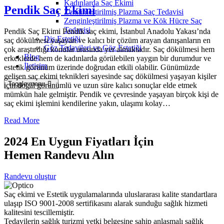
Kadınlarda Saç Ekimi
Pendik Saç Ekimi
Zenginleştirilmiş Plazma Saç Tedavisi
Zenginleştirilmiş Plazma ve Kök Hücre Saç
Tedavisi
Pendik Saç Ekimi Pendik saç ekimi, İstanbul Anadolu Yakası’nda
Diş Estetiği
saç dökülmesi yaşayan ve kalıcı bir çözüm arayan danışanların en
Göz Tedavileri ve Göz Estetiği
çok araştırdığı konular arasında yer almaktadır. Saç dökülmesi hem
Blog
erkeklerde hem de kadınlarda görülebilen yaygın bir durumdur ve
İletişim
estetik görünüm üzerinde doğrudan etkili olabilir. Günümüzde
gelişen saç ekimi teknikleri sayesinde saç dökülmesi yaşayan kişiler
Toggle menu
için doğal görünümlü ve uzun süre kalıcı sonuçlar elde etmek
mümkün hale gelmiştir. Pendik ve çevresinde yaşayan birçok kişi de
saç ekimi işlemini kendilerine yakın, ulaşımı kolay…
Read More
2024 En Uygun Fiyatları İçin
Hemen Randevu Alın
Randevu oluştur
Saç ekimi ve Estetik uygulamalarında uluslararası kalite standartlara
ulaşıp ISO 9001-2008 sertifikasını alarak sunduğu sağlık hizmeti
kalitesini tescillemiştir.
Tedavilerin sağlık turizmi yetki belgesine sahip anlaşmalı sağlık