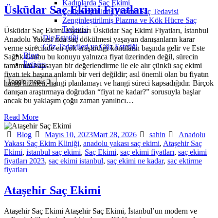
Kadınlarda Saç Ekimi
Üsküdar Saç Ekimi Fiyatları
Zenginleştirilmiş Plazma Saç Tedavisi
Zenginleştirilmiş Plazma ve Kök Hücre Saç
Tedavisi
Üsküdar Saç Ekimi Fiyatları Üsküdar Saç Ekimi Fiyatları, İstanbul
Diş Estetiği
Anadolu Yakası’nda saç dökülmesi yaşayan danışanların karar
Göz Tedavileri ve Göz Estetiği
verme sürecinde en çok araştırdığı konuların başında gelir ve Este
Blog
Sağlık Grubu bu konuyu yalnızca fiyat üzerinden değil, sürecin
İletişim
tamamını kapsayan bir değerlendirme ile ele alır çünkü saç ekimi
fiyatı tek başına anlamlı bir veri değildir; asıl önemli olan bu fiyatın
Toggle menu
hangi hizmeti, hangi planlamayı ve hangi süreci kapsadığıdır. Birçok
danışan araştırmaya doğrudan “fiyat ne kadar?” sorusuyla başlar
ancak bu yaklaşım çoğu zaman yanıltıcı…
Read More
Categories
Posted
Author
Tags
Blog
Mayıs 10, 2023
Mart 28, 2026
sahin
Anadolu
on
Yakası Saç Ekim Kliniği
,
anadolu yakası saç ekimi
,
Ataşehir Saç
Ekimi
,
istanbul saç ekimi
,
Saç Ekimi
,
saç ekimi fiyatları
,
saç ekimi
fiyatları 2023
,
saç ekimi istanbul
,
saç ekimi ne kadar
,
saç ektirme
fiyatları
Ataşehir Saç Ekimi
Ataşehir Saç Ekimi Ataşehir Saç Ekimi, İstanbul’un modern ve