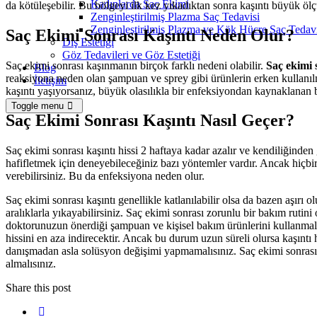
Kadınlarda Saç Ekimi
da kötüleşebilir. Bu bölgeyi ilk kez yıkadıktan sonra kaşıntı büyük ölç
Zenginleştirilmiş Plazma Saç Tedavisi
Zenginleştirilmiş Plazma ve Kök Hücre Saç Tedavi
Saç Ekimi Sonrası Kaşıntı Neden Olur?
Diş Estetiği
Göz Tedavileri ve Göz Estetiği
Saç ekimi sonrası kaşınmanın birçok farklı nedeni olabilir.
Saç ekimi 
Blog
reaksiyona neden olan şampuan ve sprey gibi ürünlerin erken kullanılma
İletişim
kaşıntı yaşıyorsanız, büyük olasılıkla bir enfeksiyondan kaynaklanan 
Toggle menu
Saç Ekimi Sonrası Kaşıntı Nasıl Geçer?
Saç ekimi sonrası kaşıntı hissi 2 haftaya kadar azalır ve kendiliğind
hafifletmek için deneyebileceğiniz bazı yöntemler vardır. Ancak hiçbi
verebilirsiniz. Bu da enfeksiyona neden olur.
Saç ekimi sonrası kaşıntı genellikle katlanılabilir olsa da bazen aşır
aralıklarla yıkayabilirsiniz. Saç ekimi sonrası zorunlu bir bakım ruti
doktorunuzun önerdiği şampuan ve kişisel bakım ürünlerini kullanmalıs
hissini en aza indirecektir. Ancak bu durum uzun süreli olursa kaşıntı
danışmadan asla solüsyon değişimi yapmamalısınız. Saç ekimi sonrası k
almalısınız.
Share this post