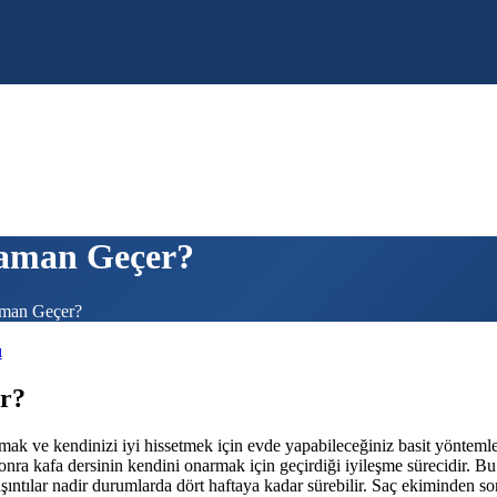
Zaman Geçer?
aman Geçer?
ı
er?
ltmak ve kendinizi iyi hissetmek için evde yapabileceğiniz basit yönteml
nra kafa dersinin kendini onarmak için geçirdiği iyileşme sürecidir. Bu 
aşıntılar nadir durumlarda dört haftaya kadar sürebilir. Saç ekiminden so