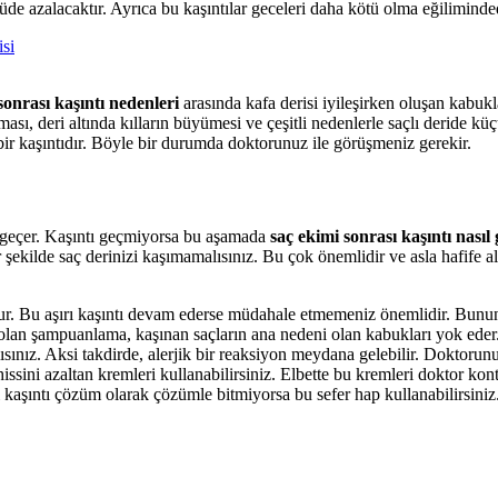
üde azalacaktır. Ayrıca bu kaşıntılar geceleri daha kötü olma eğiliminded
si
sonrası kaşıntı nedenleri
arasında kafa derisi iyileşirken oluşan kabukl
sı, deri altında kılların büyümesi ve çeşitli nedenlerle saçlı deride k
bir kaşıntıdır. Böyle bir durumda doktorunuz ile görüşmeniz gerekir.
en geçer. Kaşıntı geçmiyorsa bu aşamada
saç ekimi sonrası kaşıntı nasıl
r şekilde saç derinizi kaşımamalısınız. Bu çok önemlidir ve asla hafife
ı olur. Bu aşırı kaşıntı devam ederse müdahale etmemeniz önemlidir. Bun
ni olan şampuanlama, kaşınan saçların ana nedeni olan kabukları yok ede
ınız. Aksi takdirde, alerjik bir reaksiyon meydana gelebilir. Doktorun
 hissini azaltan kremleri kullanabilirsiniz. Elbette bu kremleri doktor 
aşıntı çözüm olarak çözümle bitmiyorsa bu sefer hap kullanabilirsiniz. K