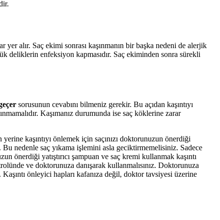
ir.
ar yer alır. Saç ekimi sonrası kaşınmanın bir başka nedeni de alerjik
üçük deliklerin enfeksiyon kapmasıdır. Saç ekiminden sonra sürekli
 geçer
sorusunun cevabını bilmeniz gerekir. Bu açıdan kaşıntıyı
 alınmamalıdır. Kaşımanız durumunda ise saç köklerine zarar
un yerine kaşıntıyı önlemek için saçınızı doktorunuzun önerdiği
r. Bu nedenle saç yıkama işlemini asla geciktirmemelisiniz. Sadece
uzun önerdiği yatıştırıcı şampuan ve saç kremi kullanmak kaşıntı
kontrolünde ve doktorunuza danışarak kullanmalısınız. Doktorunuza
aşıntı önleyici hapları kafanıza değil, doktor tavsiyesi üzerine