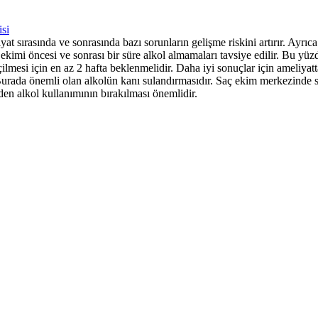
si
t sırasında ve sonrasında bazı sorunların gelişme riskini artırır. Ayrıca
ç ekimi öncesi ve sonrası bir süre alkol almamaları tavsiye edilir. Bu y
ilmesi için en az 2 hafta beklenmelidir. Daha iyi sonuçlar için ameliyat
Burada önemli olan alkolün kanı sulandırmasıdır. Saç ekim merkezinde s
en alkol kullanımının bırakılması önemlidir.