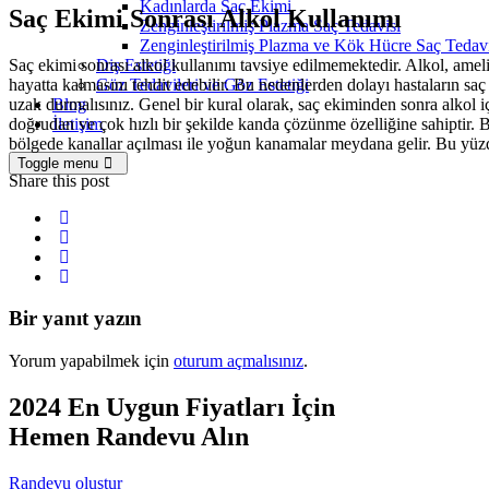
Kadınlarda Saç Ekimi
Saç Ekimi Sonrası Alkol Kullanımı
Zenginleştirilmiş Plazma Saç Tedavisi
Zenginleştirilmiş Plazma ve Kök Hücre Saç Tedavi
Saç ekimi sonrası alkol kullanımı tavsiye edilmemektedir. Alkol, ameliya
Diş Estetiği
hayatta kalmasını tehdit edebilir. Bu nedenlerden dolayı hastaların sa
Göz Tedavileri ve Göz Estetiği
uzak durmalısınız. Genel bir kural olarak, saç ekiminden sonra alkol iç
Blog
doğrudan ve çok hızlı bir şekilde kanda çözünme özelliğine sahiptir. 
İletişim
bölgede kanallar açılması ile yoğun kanamalar meydana gelir. Bu yüzd
Toggle menu
Share this post
Bir yanıt yazın
Yorum yapabilmek için
oturum açmalısınız
.
2024 En Uygun Fiyatları İçin
Hemen Randevu Alın
Randevu oluştur