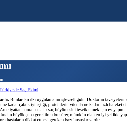
ımı
mı
Türkiye'de Saç Ekimi
vardır. Bunlardan ilki uygulamanın işlevselliğidir. Doktorun tavsiyelerine
 ne kadar çabuk iyileştiği, proteinlerin vücutta ne kadar hızlı hareket et
. Ameliyattan sonra hastalar saç büyümesini teşvik etmek için ev yapımı s
afından büyük çaba gerektiren bu süreç mümkün olan en iyi şekilde yapı
ra hastaların dikkat etmesi gereken bazı hususlar vardır.