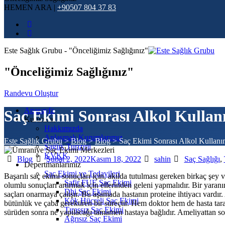
HEMEN ARA |
+90507 804 37 83
Este Sağlık Grubu - "Önceliğimiz Sağlığınız"
"Önceliğimiz Sağlığınız"
Randevu Oluştur
Anasayfa
Saç Ekimi Sonrası Alkol Kullan
Kurumsal
Hakkımızda
Anlaşmalı Kurumlarımız
Este Sağlık Grubu
>
Blog
>
Blog
>
Saç Ekimi Sonrası Alkol Kullanı
Sağlık Turizmi
KVKK
Categories
Posted
Author
Tags
Blog
Şubat 2, 2022
Kasım 18, 2022
sahin
Saç Sağlığı
,
Depertmanlarımız
on
Saç Ekimi ve Tedavileri
Başarılı saç ekimi sonuçları için, akılda tutulması gereken birkaç şey 
Safir FUE Saç Ekimi​
olumlu sonuçları artırmak için ellerinden geleni yapmalıdır. Bir yaranın
Dhi Saç Ekimi
saçları onarmaya çalışır. Bu aşamada hastanın proteine ihtiyacı vardır
Kök Hücreli Saç Ekimi
bütünlük ve çaba gerektiren bir süreçtir. Hem doktor hem de hasta tar
Tıraşsız Saç Ekimi
sürüden sonra ne yapılacağı tamamen hastaya bağlıdır. Ameliyattan son
Ağrısız Saç Ekimi