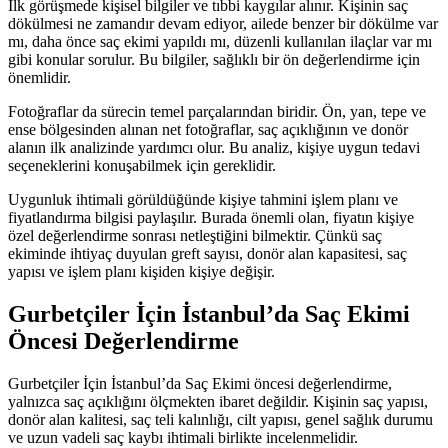
İlk görüşmede kişisel bilgiler ve tıbbi kaygılar alınır. Kişinin saç
dökülmesi ne zamandır devam ediyor, ailede benzer bir dökülme var
mı, daha önce saç ekimi yapıldı mı, düzenli kullanılan ilaçlar var mı
gibi konular sorulur. Bu bilgiler, sağlıklı bir ön değerlendirme için
önemlidir.
Fotoğraflar da sürecin temel parçalarından biridir. Ön, yan, tepe ve
ense bölgesinden alınan net fotoğraflar, saç açıklığının ve donör
alanın ilk analizinde yardımcı olur. Bu analiz, kişiye uygun tedavi
seçeneklerini konuşabilmek için gereklidir.
Uygunluk ihtimali görüldüğünde kişiye tahmini işlem planı ve
fiyatlandırma bilgisi paylaşılır. Burada önemli olan, fiyatın kişiye
özel değerlendirme sonrası netleştiğini bilmektir. Çünkü saç
ekiminde ihtiyaç duyulan greft sayısı, donör alan kapasitesi, saç
yapısı ve işlem planı kişiden kişiye değişir.
Gurbetçiler İçin İstanbul’da Saç Ekimi
Öncesi Değerlendirme
Gurbetçiler İçin İstanbul’da Saç Ekimi öncesi değerlendirme,
yalnızca saç açıklığını ölçmekten ibaret değildir. Kişinin saç yapısı,
donör alan kalitesi, saç teli kalınlığı, cilt yapısı, genel sağlık durumu
ve uzun vadeli saç kaybı ihtimali birlikte incelenmelidir.