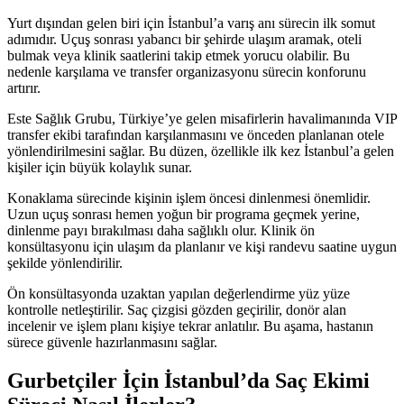
Yurt dışından gelen biri için İstanbul’a varış anı sürecin ilk somut
adımıdır. Uçuş sonrası yabancı bir şehirde ulaşım aramak, oteli
bulmak veya klinik saatlerini takip etmek yorucu olabilir. Bu
nedenle karşılama ve transfer organizasyonu sürecin konforunu
artırır.
Este Sağlık Grubu, Türkiye’ye gelen misafirlerin havalimanında VIP
transfer ekibi tarafından karşılanmasını ve önceden planlanan otele
yönlendirilmesini sağlar. Bu düzen, özellikle ilk kez İstanbul’a gelen
kişiler için büyük kolaylık sunar.
Konaklama sürecinde kişinin işlem öncesi dinlenmesi önemlidir.
Uzun uçuş sonrası hemen yoğun bir programa geçmek yerine,
dinlenme payı bırakılması daha sağlıklı olur. Klinik ön
konsültasyonu için ulaşım da planlanır ve kişi randevu saatine uygun
şekilde yönlendirilir.
Ön konsültasyonda uzaktan yapılan değerlendirme yüz yüze
kontrolle netleştirilir. Saç çizgisi gözden geçirilir, donör alan
incelenir ve işlem planı kişiye tekrar anlatılır. Bu aşama, hastanın
sürece güvenle hazırlanmasını sağlar.
Gurbetçiler İçin İstanbul’da Saç Ekimi