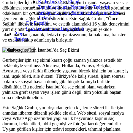
Kadınlarda Saç Ekimi
Gurbetçiler İçin İstanbul’da Saç Ekimi, yurt dışında yaşayan ve saç
Zenginleştirilmiş Plazma Saç Tedavisi
dökülmesi sorununa Türkiye’de planlı, güvenilir ve doğal görünüme
Zenginleştirilmiş Plazma ve Kök Hücre Saç
odaklanan bir çözüm arayan kişiler için dikkatle değerlendirilmesi
Tedavisi
gereken bir sağlık turizmi sürecidir. Este Sağlık Grubu, “Önce
Diş Estetiği
Sağlık” ilkesiyle saç ekimi ve estetik alanındaki 16 yıllık deneyimini,
Göz Tedavileri ve Göz Estetiği
yurt dışından gelen misafirlerin ihtiyaçlarına uygun şekilde
Blog
planlanan danışmanlık, tedavi organizasyonu, konaklama, transfer
İletişim
ve uzaktan takip adımlarıyla birleştirir.
Toggle menu
Gurbetçiler için saç ekimi kararı çoğu zaman yalnızca estetik bir
beklentiyle verilmez. Almanya, Hollanda, Fransa, Belçika,
Avusturya veya farklı ülkelerde yaşayan birçok kişi için bu karar; iş
izni, uçak bileti, aile düzeni, Türkiye’de kalış süresi, işlem sonrası
bakım ve sosyal hayata dönüş gibi birçok konuyla birlikte
düşünülür. Bu nedenle İstanbul’da saç ekimi planı yapılırken
yalnızca greft sayısı veya işlem günü değil, tüm yolculuk baştan
sona netleştirilmelidir.
Este Sağlık Grubu, yurt dışından gelen kişilerde süreci ilk iletişim
anından itibaren düzenli şekilde ele alır. Web sitesi, sosyal medya
veya WhatsApp üzerinden yapılan ilk başvuruda kişinin saç
durumu, beklentileri, tıbbi geçmişi ve fotoğrafları değerlendirilir.
Uygun görülen kişiler için tedavi seçenekleri, tahmini planlama,