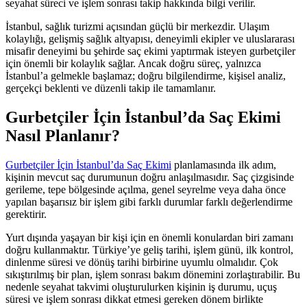
seyahat süreci ve işlem sonrası takip hakkında bilgi verilir.
İstanbul, sağlık turizmi açısından güçlü bir merkezdir. Ulaşım
kolaylığı, gelişmiş sağlık altyapısı, deneyimli ekipler ve uluslararası
misafir deneyimi bu şehirde saç ekimi yaptırmak isteyen gurbetçiler
için önemli bir kolaylık sağlar. Ancak doğru süreç, yalnızca
İstanbul’a gelmekle başlamaz; doğru bilgilendirme, kişisel analiz,
gerçekçi beklenti ve düzenli takip ile tamamlanır.
Gurbetçiler İçin İstanbul’da Saç Ekimi
Nasıl Planlanır?
Gurbetçiler İçin İstanbul’da Saç Ekimi
planlamasında ilk adım,
kişinin mevcut saç durumunun doğru anlaşılmasıdır. Saç çizgisinde
gerileme, tepe bölgesinde açılma, genel seyrelme veya daha önce
yapılan başarısız bir işlem gibi farklı durumlar farklı değerlendirme
gerektirir.
Yurt dışında yaşayan bir kişi için en önemli konulardan biri zamanı
doğru kullanmaktır. Türkiye’ye geliş tarihi, işlem günü, ilk kontrol,
dinlenme süresi ve dönüş tarihi birbirine uyumlu olmalıdır. Çok
sıkıştırılmış bir plan, işlem sonrası bakım dönemini zorlaştırabilir. Bu
nedenle seyahat takvimi oluşturulurken kişinin iş durumu, uçuş
süresi ve işlem sonrası dikkat etmesi gereken dönem birlikte