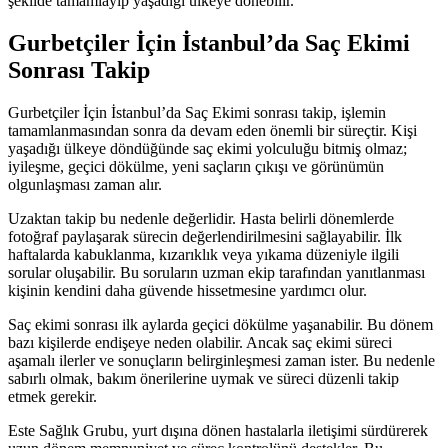
şekilde tamamlayıp yaşadığı ülkeye dönebilir.
Gurbetçiler İçin İstanbul’da Saç Ekimi
Sonrası Takip
Gurbetçiler İçin İstanbul’da Saç Ekimi sonrası takip, işlemin
tamamlanmasından sonra da devam eden önemli bir süreçtir. Kişi
yaşadığı ülkeye döndüğünde saç ekimi yolculuğu bitmiş olmaz;
iyileşme, geçici dökülme, yeni saçların çıkışı ve görünümün
olgunlaşması zaman alır.
Uzaktan takip bu nedenle değerlidir. Hasta belirli dönemlerde
fotoğraf paylaşarak sürecin değerlendirilmesini sağlayabilir. İlk
haftalarda kabuklanma, kızarıklık veya yıkama düzeniyle ilgili
sorular oluşabilir. Bu soruların uzman ekip tarafından yanıtlanması
kişinin kendini daha güvende hissetmesine yardımcı olur.
Saç ekimi sonrası ilk aylarda geçici dökülme yaşanabilir. Bu dönem
bazı kişilerde endişeye neden olabilir. Ancak saç ekimi süreci
aşamalı ilerler ve sonuçların belirginleşmesi zaman ister. Bu nedenle
sabırlı olmak, bakım önerilerine uymak ve süreci düzenli takip
etmek gerekir.
Este Sağlık Grubu, yurt dışına dönen hastalarla iletişimi sürdürerek