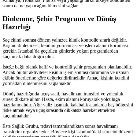
Almanya, Hollanda, Fransa veya yaşadığı farklı ülkeye döndükten
sonra da ne yapacağını bilmesini sağlar.
Dinlenme, Şehir Programı ve Dönüş
Hazırlığı
Saç ekimi sonrası dönem yalnızca klinik kontrolle sınırlı değildir.
Kişinin dinlenmesi, kendini yormaması ve işlem alanını koruması
gerekir. İstanbul’da geçirilen günlerde yoğun programlardan
kaçınmak daha doğru olur.
İsteğe bağlı olarak hafif ve kontrollü şehir programları planlanabilir.
Ancak bu tür aktiviteler kişinin işlem sonrası durumuna ve uzman
ekibin önerilerine göre değerlendirilmelidir. Amaç, kişinin kendini
yormadan dinlenmesini sağlamaktır.
Dönüş hazırlığında uçuş saati, havalimanı transferi ve yolculuk
süresi dikkate alınır. Hasta, ekim alanını koruyarak yolculuğa
hazırlanmalıdır. Ağır valiz taşımak, kalabalık alanlarda baş bölgesini
riske atmak veya uçuş sırasında dikkatsiz hareket etmekten
kaçınılmalıdır.
Este Sağlık Grubu, tedavi tamamlandıktan sonra havalimanı
transferini organize eder. Böylece kişi İstanbul’daki sürecini düzenli