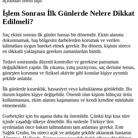
açısından önem taşır.
İşlem Sonrası İlk Günlerde Nelere Dikkat
Edilmeli?
Saç ekimi sonrası ilk günler hassas bir dönemdir. Ekim alanına
dokunmamak, baş bölgesini darbelerden korumak ve verilen
talimatlara uygun hareket etmek gerekir. Bu dönem, kişinin sürece
en dikkatli yaklaşması gereken zamanlardan biridir.
Tedavi sonrasında düzenli kontroller ve gerekirse pansuman
değişiklikleri yapılır. İlk yıkama, yatış pozisyonu, saç derisine temas,
güneşten korunma ve fiziksel aktivite gibi konular kişiye ayrıntılı
şekilde anlatılır.
İlk günlerde kızarıklık, hassasiyet veya kabuklanma görülebilir. Bu
durum kişiden kişiye değişebilir. Önemli olan kişinin bilinçsiz ürün
kullanmaması, ekim alanını kaşımaması ve kendi kendine müdahale
etmemesidir.
Gurbetçiler için bu aşama daha da önemlidir. Çünkü kişi kısa süre
içinde yaşadığı ülkeye dönebilir. Bu nedenle Türkiye’den
ayrılmadan önce bakım talimatlarını tam anlaması gerekir. Este
Sağlık Grubu, bu süreci açık ve anlaşılır şekilde aktararak hastanın