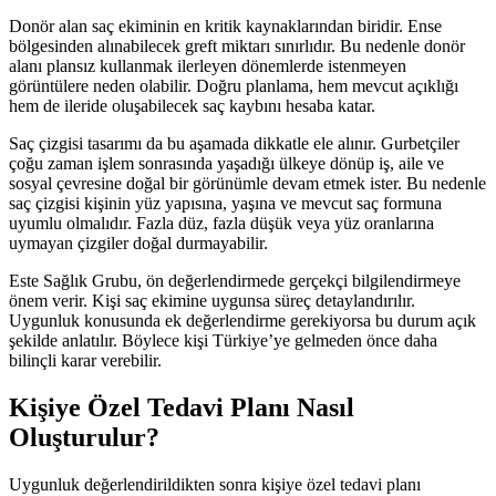
Donör alan saç ekiminin en kritik kaynaklarından biridir. Ense
bölgesinden alınabilecek greft miktarı sınırlıdır. Bu nedenle donör
alanı plansız kullanmak ilerleyen dönemlerde istenmeyen
görüntülere neden olabilir. Doğru planlama, hem mevcut açıklığı
hem de ileride oluşabilecek saç kaybını hesaba katar.
Saç çizgisi tasarımı da bu aşamada dikkatle ele alınır. Gurbetçiler
çoğu zaman işlem sonrasında yaşadığı ülkeye dönüp iş, aile ve
sosyal çevresine doğal bir görünümle devam etmek ister. Bu nedenle
saç çizgisi kişinin yüz yapısına, yaşına ve mevcut saç formuna
uyumlu olmalıdır. Fazla düz, fazla düşük veya yüz oranlarına
uymayan çizgiler doğal durmayabilir.
Este Sağlık Grubu, ön değerlendirmede gerçekçi bilgilendirmeye
önem verir. Kişi saç ekimine uygunsa süreç detaylandırılır.
Uygunluk konusunda ek değerlendirme gerekiyorsa bu durum açık
şekilde anlatılır. Böylece kişi Türkiye’ye gelmeden önce daha
bilinçli karar verebilir.
Kişiye Özel Tedavi Planı Nasıl
Oluşturulur?
Uygunluk değerlendirildikten sonra kişiye özel tedavi planı