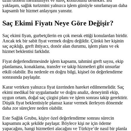
uzun dönem memnuniyet ve süreç kontrolünü destekler. Bu
yaklaşım, sağlık turizmini yalnızca işlem günüyle sınırlamayan daha
kapsamlı bir hizmet anlayışını yansıtır.
Saç Ekimi Fiyatı Neye Göre Değişir?
Saç ekimi fiyatı, gurbetçilerin en çok merak ettiği konulardan biridir.
Ancak tek bir sabit fiyat vermek doğru değildir. Çünkü her kişinin
saç açıklığı, greft ihtiyacı, donör alan durumu, işlem planı ve ek
hizmet beklentisi farklıdır.
Fiyat değerlendirmesinde işlem kapsamı, tahmini greft sayısı, ekip
planlaması, konaklama, transfer ve takip hizmetleri gibi unsurlar
etkili olabilir. Bu nedenle en doğru bilgi, kişisel ön değerlendirme
sonrasında paylaşılır.
Karar verirken yalnızca fiyat üzerinden hareket edilmemelidir. Saç
ekimi medikal bir uygulamadır ve doğru analiz, deneyimli ekip,
uygun ortam, doğal saç çizgisi planı ve işlem sonrası takip gerektirir.
Düşük fiyat beklentisiyle plansız karar vermek ilerleyen dönemde
daha zor süreçlere neden olabilir.
Este Sağlık Grubu, kişiye özel değerlendirme sonrası sürecin
kapsamını açık şekilde paylaşır. Böylece kişi ne için ödeme
yapacağını, hangi hizmetleri alacağını ve Türkiye’de nasıl bir planla