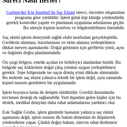
Süreci Nasıl İlerler?
Gurbetçiler İçin İstanbul’da Saç Ekimi
süreci, önceden oluşturulan
programa göre yürütülür. İşlem günü kişi kliniğe yönlendirilir,
gerekli kontroller yapılır ve planlanan uygulama adımlarına geçilir.
Bu süreçte kişinin konforu ve bilgilendirilmesi önemlidir.
Saç ekimi işlemi deneyimli sağlık ekibi tarafından gerçekleştirilir.
Greftlerin alınması, hazırlanması ve ekim alanına yerleştirilmesi
dikkat isteyen aşamalardır. Doğal görünüm için greftlerin yönü, açısı
ve dağılımı doğru planlanmalıdır.
Ön çizgi bölgesi, estetik açıdan en belirleyici alanlardan biridir. Bu
bölgede saç köklerinin doğal çıkış yönüne uygun yerleştirilmesi
gerekir. Tepe bölgesinde ise saçın dönüş yönü dikkate alınmalıdır.
Bu nedenle saç ekimi yalnızca teknik bir işlem değil, aynı zamanda
kişisel tasarım gerektiren bir uygulamadır.
İşlem boyunca hasta ile iletişim sürdürülür. Gerekli durumlarda
tercüman desteği de sağlanabilir. Yurt dışından gelen kişiler için bu
destek, medikal detayları daha rahat anlamalarına yardımcı olur.
Este Sağlık Grubu, işlem gününde hastanın yalnızca saç ekimi
aşamasını değil, işlem sonrası ilk bakım dönemini de düşünerek
yönlendirme yapar. Çünkü doğru bakım, sürecin rahat ilerlemesi