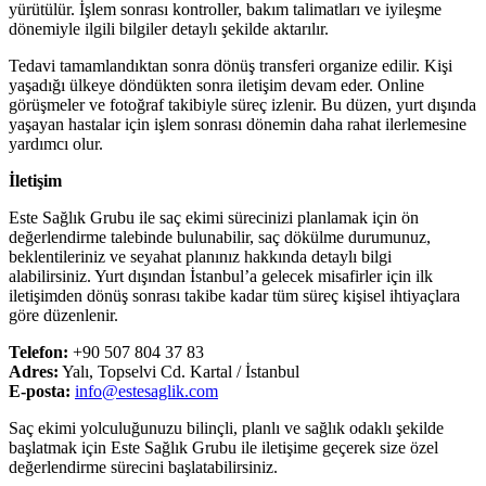
yürütülür. İşlem sonrası kontroller, bakım talimatları ve iyileşme
dönemiyle ilgili bilgiler detaylı şekilde aktarılır.
Tedavi tamamlandıktan sonra dönüş transferi organize edilir. Kişi
yaşadığı ülkeye döndükten sonra iletişim devam eder. Online
görüşmeler ve fotoğraf takibiyle süreç izlenir. Bu düzen, yurt dışında
yaşayan hastalar için işlem sonrası dönemin daha rahat ilerlemesine
yardımcı olur.
İletişim
Este Sağlık Grubu ile saç ekimi sürecinizi planlamak için ön
değerlendirme talebinde bulunabilir, saç dökülme durumunuz,
beklentileriniz ve seyahat planınız hakkında detaylı bilgi
alabilirsiniz. Yurt dışından İstanbul’a gelecek misafirler için ilk
iletişimden dönüş sonrası takibe kadar tüm süreç kişisel ihtiyaçlara
göre düzenlenir.
Telefon:
+90 507 804 37 83
Adres:
Yalı, Topselvi Cd. Kartal / İstanbul
E-posta:
info@estesaglik.com
Saç ekimi yolculuğunuzu bilinçli, planlı ve sağlık odaklı şekilde
başlatmak için Este Sağlık Grubu ile iletişime geçerek size özel
değerlendirme sürecini başlatabilirsiniz.