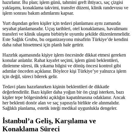
hazırlanır. Bu plan; işlem günü, tahmini greft ihtiyacı, saç çizgisi
yaklaşımı, konaklama takvimi, transfer düzeni, klinik randevusu ve
işlem sonrası bakım adımlarını kapsar.
Yurt dışından gelen kişiler için tedavi planlaması aynı zamanda
seyahat planlamasıdır. Uçuş tarihleri, otel konaklaması, havalimanı
transferi ve klinik ulaşımı birbiriyle uyumlu şekilde düzenlenmelidir.
Este Sağlık Grubu, bu organizasyonu misafirin Türkiye’de kendini
daha rahat hissetmesi için planlı hale getirir.
Hazırlık aşamasında kişiye işlem öncesinde dikkat etmesi gereken
konular anlatılır. Rahat kıyafet seçimi, işlem günü beklentileri,
dinlenme süresi, ilk yıkama bilgisi ve dönüş öncesi kontrol gibi
adımlar önceden açıklanır. Böylece kişi Türkiye’ye yalnızca işlem
için değil, süreci bilerek gelir.
Tedavi planı hazırlanırken kişinin beklentileri de dikkatle
değerlendirilir. Bazı kişiler daha yoğun bir ön çizgi isterken, bazı
kişiler tepe bölgesindeki açıklığın kapatılmasına odaklanır. Ancak
her beklenti donör alan ve saç yapısıyla birlikte ele alınmalıdır.
Sağlıklı planlama, estetik isteği medikal uygunlukla dengeler.
İstanbul’a Geliş, Karşılama ve
Konaklama Süreci